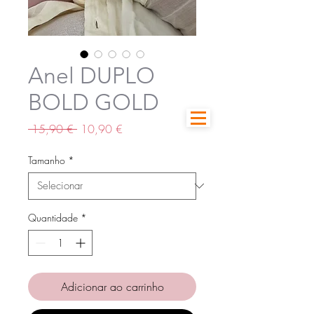
Anel DUPLO
BOLD GOLD
Preço
Preço
 15,90 € 
10,90 €
normal
promocional
Tamanho
*
Quantidade
*
Adicionar ao carrinho