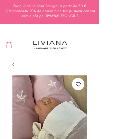
Envio Gratuito para Portugal a partir de 50 €
Oferecemos-te 10% de desconto na tua primeira compra
com o código
LIVIANALISBONCLUB