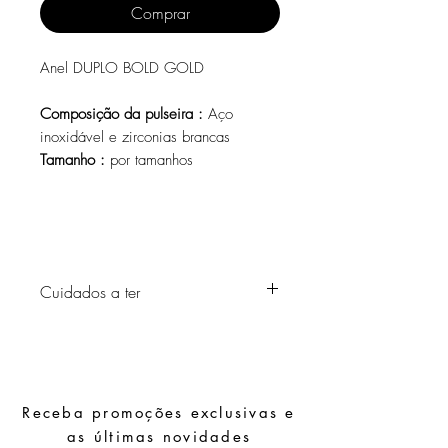
Comprar
Anel DUPLO BOLD GOLD
Composição da pulseira :
Aço
inoxidável e zirconias brancas
Tamanho :
por tamanhos
Cuidados a ter
Evite o contacto com água, produtos de
higiene pessoal, perfumes, álcool ou
outros químicos.
Evite dormir com as peças.
Receba promoções exclusivas e
Guarde as suas peças num local seco e
evite juntá-las com peças de fácil
as últimas novidades