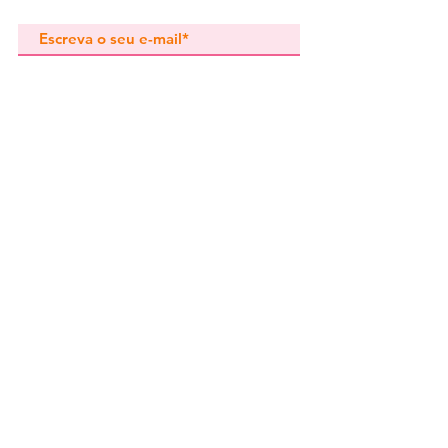
oxidação.
Subscrever
Pedidos especiais
Guia de tamanhos
Perguntas frequentes
Termos e Condições
Envios e devoluç
ões
Política de Privacidade
Contactos