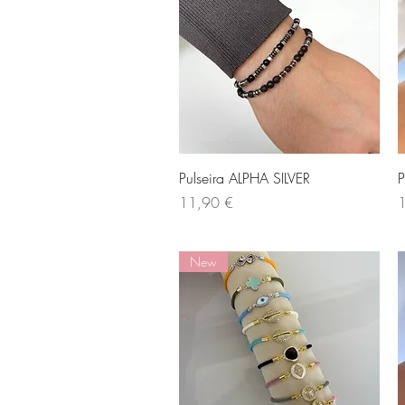
Visualização rápida
Pulseira ALPHA SILVER
P
Preço
P
11,90 €
New