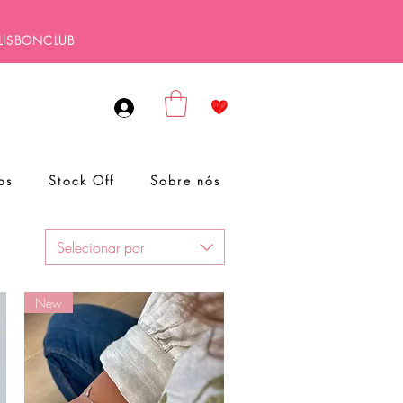
ALISBONCLUB
os
Stock Off
Sobre nós
Selecionar por
New