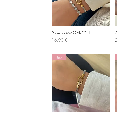
Visualização rápida
Pulseira MARRAKECH
C
Preço
P
16,90 €
New