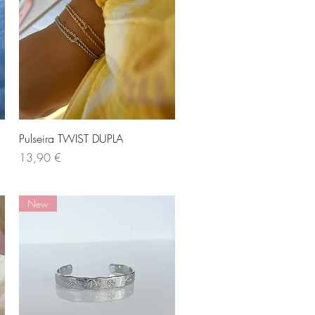
Visualização rápida
Pulseira TWIST DUPLA
Preço
13,90 €
New