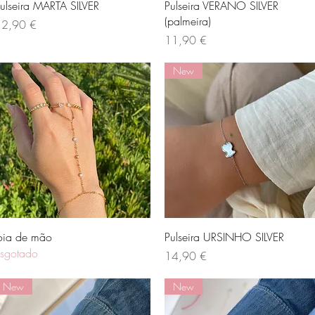
Visualização rápida
Visualização rápida
ulseira MARTA SILVER
Pulseira VERANO SILVER
(palmeira)
reço
12,90 €
Preço
11,90 €
New
Visualização rápida
Visualização rápida
oia de mão
Pulseira URSINHO SILVER
sgotado
Preço
14,90 €
New
New