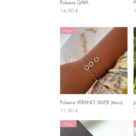
Visualização rápida
Pulseira GAYA
P
Preço
P
14,90 €
New
Visualização rápida
Pulseira VERANO SILVER (trevo)
J
E
Preço
11,90 €
New