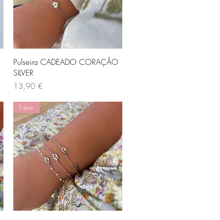
Visualização rápida
Pulseira CADEADO CORAÇÃO
SILVER
Preço
13,90 €
New