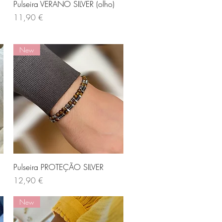
Visualização rápida
Pulseira VERANO SILVER (olho)
Preço
11,90 €
New
Visualização rápida
Pulseira PROTEÇÃO SILVER
Preço
12,90 €
New