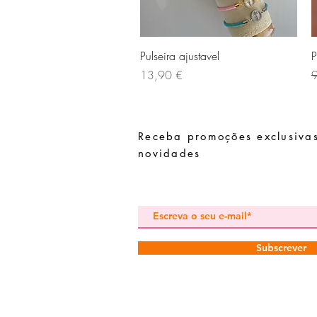
Visualização rápida
Pulseira ajustavel
P
Preço
P
13,90 €
Receba promoções exclusivas
novidades
Subscrever