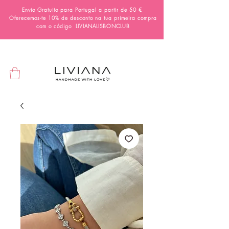
Envio Gratuito para Portugal a partir de 50 €
Oferecemos-te 10% de desconto na tua primeira compra
com o código
LIVIANALISBONCLUB