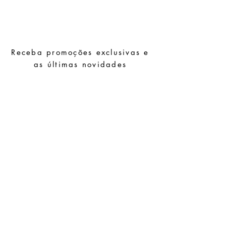
Evite o contacto com água, produtos de
higiene pessoal, perfumes, álcool ou
outros químicos.
Evite dormir com as peças.
Receba promoções exclusivas e
Guarde as suas peças num local seco e
evite juntá-las com peças de fácil
as últimas novidades
oxidação.
Subscrever
Pedidos especiais
Guia de tamanhos
Perguntas frequentes
Termos e Condições