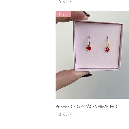
Preço
15,90 €
New
Visualização rápida
Brincos CORAÇÃO VERMELHO
Preço
14,90 €