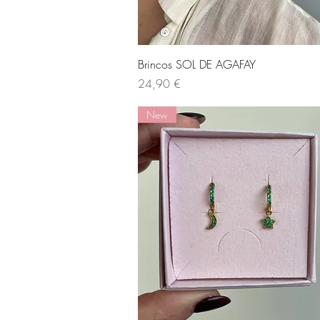
Visualização rápida
Brincos SOL DE AGAFAY
Preço
24,90 €
New