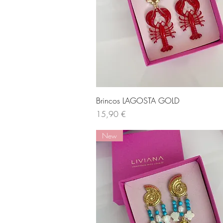
Visualização rápida
Brincos LAGOSTA GOLD
Preço
15,90 €
New