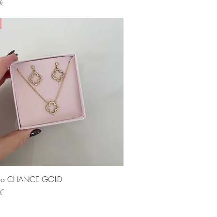
 €
Visualização rápida
nto CHANCE GOLD
 €