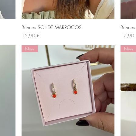
Visualização rápida
Brincos SOL DE MARROCOS
Brinco
Preço
Preço
15,90 €
17,90
New
New