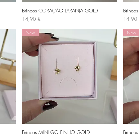
Visualização rápida
Brincos CORAÇÃO LARANJA GOLD
Brinco
Preço
Preço
14,90 €
14,90
New
New
Visualização rápida
Brincos MINI GOLFINHO GOLD
Brinco