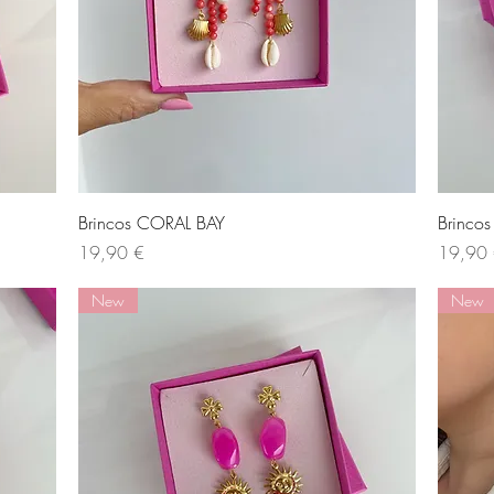
Visualização rápida
Brincos CORAL BAY
Brinc
Preço
Preço
19,90 €
19,90
New
New