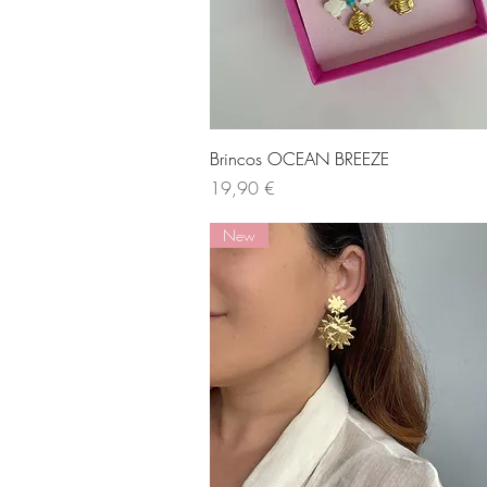
Visualização rápida
Brincos OCEAN BREEZE
Preço
19,90 €
New