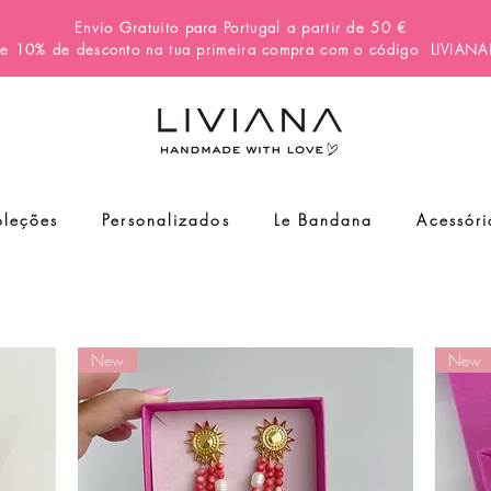
Envio Gratuito para Portugal a partir de 50 €
e 10% de desconto na tua primeira compra com o código
LIVIAN
leções
Personalizados
Le Bandana
Acessóri
New
New