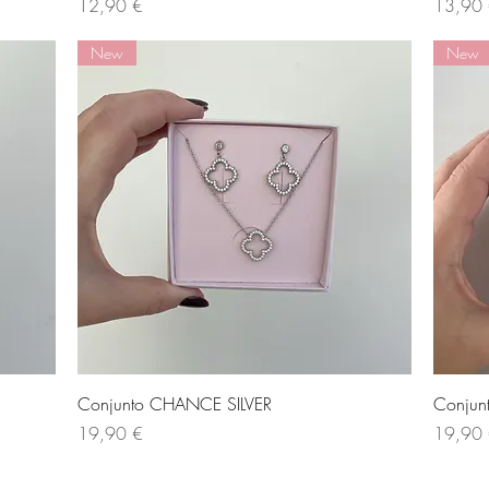
Preço
Preço
12,90 €
13,90
New
New
Visualização rápida
Conjunto CHANCE SILVER
Conju
Preço
Preço
19,90 €
19,90