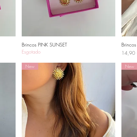
Visualização rápida
Brincos PINK SUNSET
Brinc
Esgotado
Preço
14,90
New
New