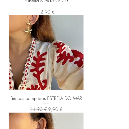
Pulseira MARTA GOLD
Preço
12,90 €
Brincos compridos ESTRELA DO MAR
Preço normal
Preço promocional
14,90 €
9,90 €