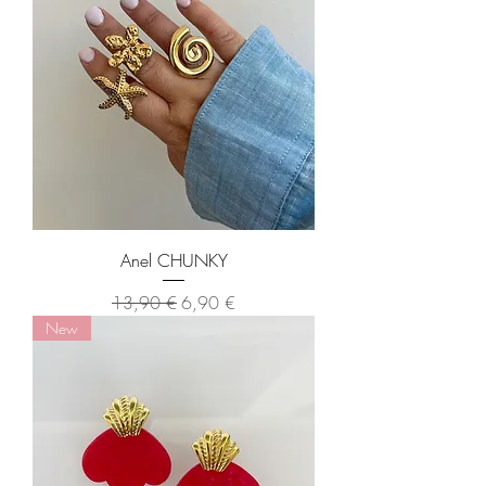
Anel CHUNKY
Preço normal
Preço promocional
13,90 €
6,90 €
New