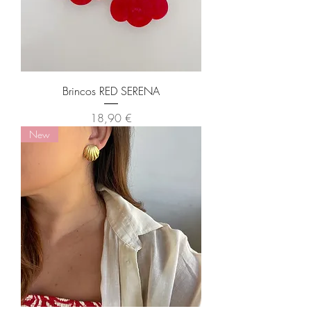
Brincos RED SERENA
Preço
18,90 €
New