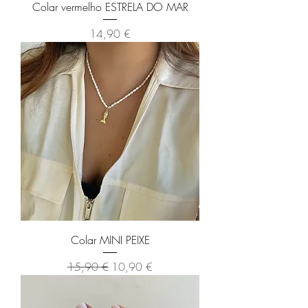
Colar vermelho ESTRELA DO MAR
Preço
14,90 €
Colar MINI PEIXE
Preço normal
Preço promocional
15,90 €
10,90 €