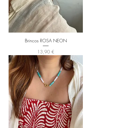
Brincos ROSA NEON
Preço
13,90 €