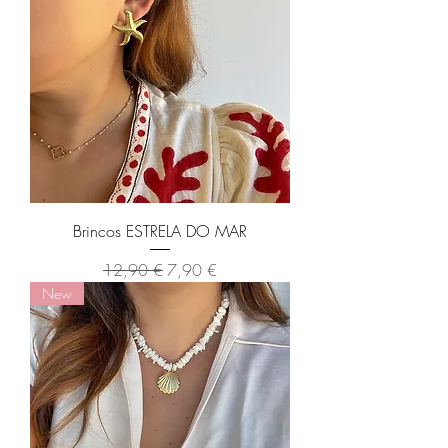
Brincos ESTRELA DO MAR
Preço normal
Preço promocional
12,90 €
7,90 €
New