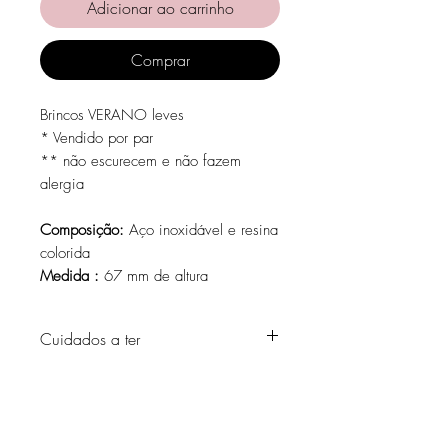
Adicionar ao carrinho
Comprar
Brincos VERANO leves
* Vendido por par
** não escurecem e não fazem
alergia
Composição:
Aço inoxidável e resina
colorida
Medida :
67 mm de altura
Cuidados a ter
Evite o contacto com água, produtos de
higiene pessoal, perfumes, álcool ou
outros químicos.
Evite dormir com as peças.