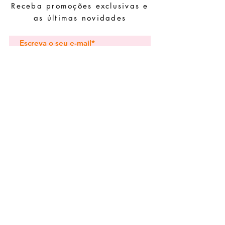
Receba promoções exclusivas e
Guarde as suas peças num local seco e
evite juntá-las com peças de fácil
as últimas novidades
oxidação.
Subscrever
Pedidos especiais
Guia de tamanhos
Perguntas frequentes
Termos e Condições
Envios e devoluç
ões
Política de Privacidade
Contactos