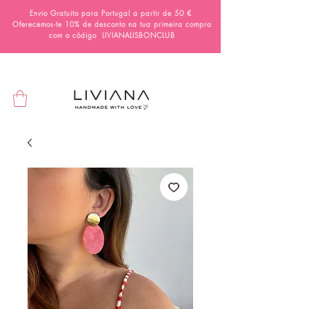
Envio Gratuito para Portugal a partir de 50 €
Oferecemos-te 10% de desconto na tua primeira compra
com o código
LIVIANALISBONCLUB