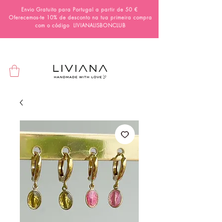
Envio Gratuito para Portugal a partir de 50 €
Oferecemos-te 10% de desconto na tua primeira compra
com o código
LIVIANALISBONCLUB