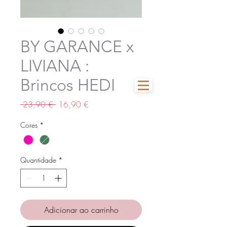
BY GARANCE x
LIVIANA :
Brincos HEDI
Preço
Preço
 23,90 € 
16,90 €
normal
promocional
Cores
*
Quantidade
*
Adicionar ao carrinho