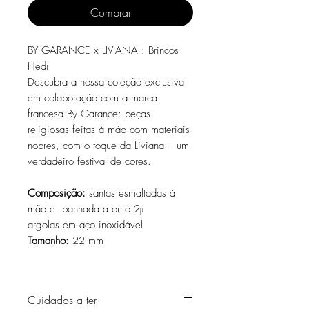
Comprar
BY GARANCE x LIVIANA : Brincos
Hedi
Descubra a nossa coleção exclusiva
em colaboração com a marca
francesa By Garance: peças
religiosas feitas à mão com materiais
nobres, com o toque da Liviana – um
verdadeiro festival de cores.
Composição:
santas esmaltadas à
mão e banhada a ouro 2μ
argolas em aço inoxidável
Tamanho:
22 mm
Cuidados a ter