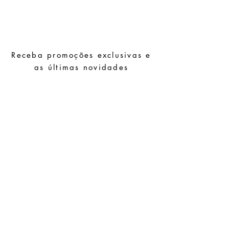
Evite o contacto com água, produtos de
higiene pessoal, perfumes, álcool ou
outros químicos.
Evite dormir com as peças.
Receba promoções exclusivas e
Guarde as suas peças num local seco e
evite juntá-las com peças de fácil
as últimas novidades
oxidação.
Subscrever
Pedidos especiais
Guia de tamanhos
Perguntas frequentes