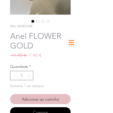
SKU: LIV-001539
Anel FLOWER
GOLD
Preço
Preço
 11,90 € 
7,90 €
normal
promocional
Quantidade
*
Somente 1 em estoque
Adicionar ao carrinho
Comprar