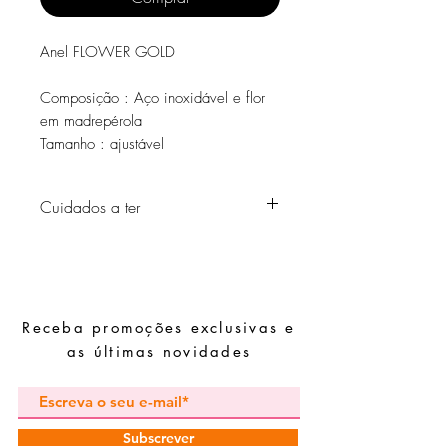
Anel FLOWER GOLD
Composição : Aço inoxidável e flor
em madrepérola
Tamanho : ajustável
Cuidados a ter
Evite o contacto com água, produtos de
higiene pessoal, perfumes, álcool ou
outros químicos.
Evite dormir com as peças.
Receba promoções exclusivas e
Guarde as suas peças num local seco e
evite juntá-las com peças de fácil
as últimas novidades
oxidação.
Subscrever