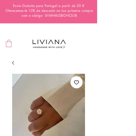
Envio Gratuito para Portugal a partir de 50 €
Oferecemos-te 10% de desconto na tua primeira compra
com o código
LIVIANALISBONCLUB