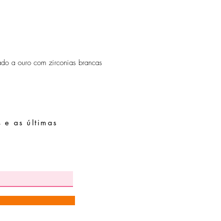
peças de fácil oxidaçã
o a ouro com zirconias brancas
 e as últimas
Pedidos especiais
Guia de tamanhos
Perguntas frequentes