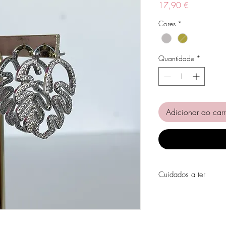
Preço
17,90 €
Cores
*
Quantidade
*
Adicionar ao carr
Cuidados a ter
Evite o contacto com á
perfumes, álcool ou ou
Evite dormir com as pe
Guarde as suas peças n