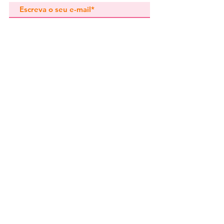
Subscrever
Pedidos especiais
Guia de tamanhos
Perguntas frequentes
Termos e Condições
Envios e devoluç
ões
Política de Privacidade
Contactos