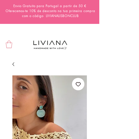
Envio Gratuito para Portugal a partir de 50 €
Oferecemos-te 10% de desconto na tua primeira compra
com o código
LIVIANALISBONCLUB