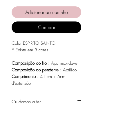
Adicionar ao carrinho
Comprar
Colar ESPIRITO SANTO
* Existe em 5 cores
Composição do fio :
Aço inoxidável
Composição do pendente
: Acrilico
Comprimento :
41 cm + 5cm
d'extensão
Cuidados a ter
Evite o contacto com água, produtos de
higiene pessoal, perfumes, álcool ou
outros químicos.