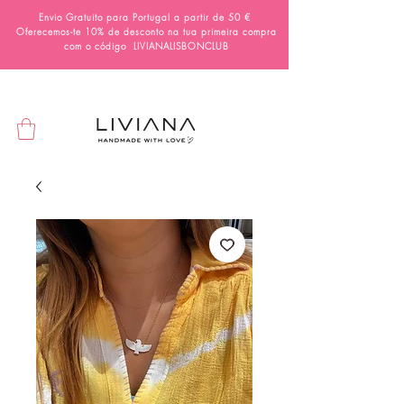
Envio Gratuito para Portugal a partir de 50 €
Oferecemos-te 10% de desconto na tua primeira compra
com o código
LIVIANALISBONCLUB