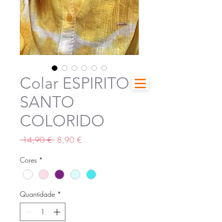
Colar ESPIRITO
SANTO
COLORIDO
Preço
Preço
 14,90 € 
8,90 €
normal
promocional
Cores
*
Quantidade
*