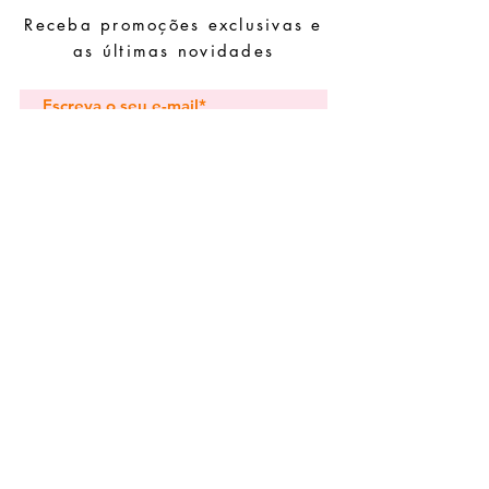
Evite dormir com as peças.
Receba promoções exclusivas e
Guarde as suas peças num local seco e
evite juntá-las com peças de fácil
as últimas novidades
oxidação.
Subscrever
Pedidos especiais
Guia de tamanhos
Perguntas frequentes
Termos e Condições
Envios e devoluç
ões
Política de Privacidade
Contactos