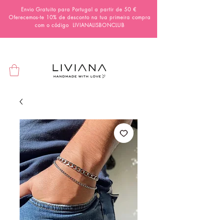
Envio Gratuito para Portugal a partir de 50 €
Oferecemos-te 10% de desconto na tua primeira compra
com o código
LIVIANALISBONCLUB