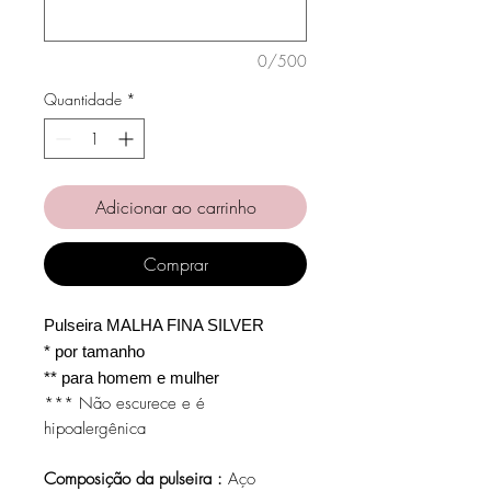
0/500
Quantidade
*
Adicionar ao carrinho
Comprar
Pulseira MALHA FINA SILVER
* por tamanho
** para homem e mulher
*** Não escurece e é
hipoalergênica
Composição da pulseira :
Aço