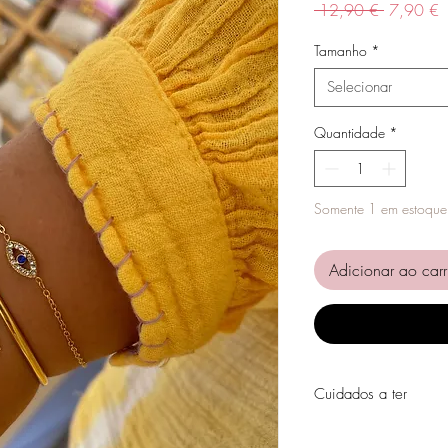
Preço
P
 12,90 € 
7,90 €
normal
p
Tamanho
*
Selecionar
Quantidade
*
Somente 1 em estoque
Adicionar ao carr
Cuidados a ter
Evite o contacto com á