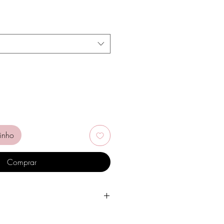
reço
romocional
inho
Comprar
gua, produtos de higiene pessoal,