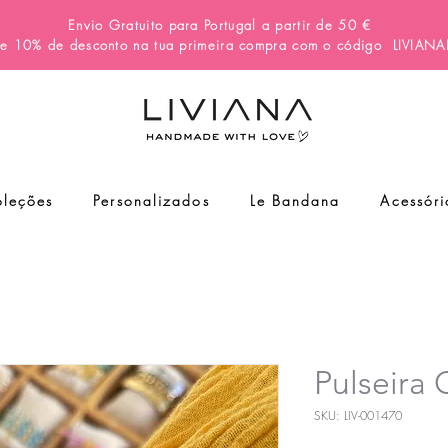
Envio Gratuito para Portugal a partir de 50 €
e 10% de desconto na tua primeira compra com o código
LIVIAN
leções
Personalizados
Le Bandana
Acessóri
Pulseir
SKU: LIV-001470