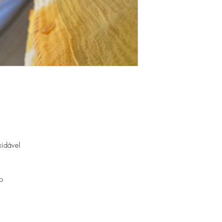
perfumes, álcool ou ou
Evite dormir com as pe
Guarde as suas peças n
peças de fácil oxidaçã
xidável
o