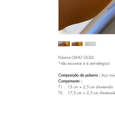
Pulseira OLHO GOLD
*não escurece e é anti-alérgico
Composição da pulseira :
Aço ino
Comprimento :
T1 . 15 cm + 2,5 cm d'extensão
T2. 17,5 cm + 2,5 cm d'extensã