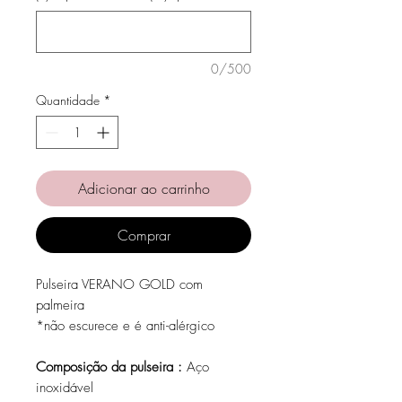
0/500
Quantidade
*
Adicionar ao carrinho
Comprar
Pulseira VERANO GOLD com
palmeira
*não escurece e é anti-alérgico
Composição da pulseira :
Aço
inoxidável