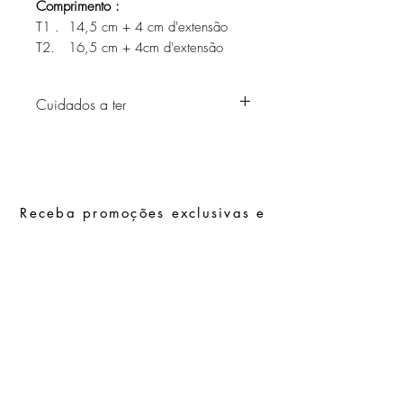
Comprimento :
T1 . 14,5 cm + 4 cm d'extensão
T2. 16,5 cm + 4cm d'extensão
Cuidados a ter
Evite o contacto com água, produtos de
higiene pessoal, perfumes, álcool ou
outros químicos.
Evite dormir com as peças.
Receba promoções exclusivas e
Guarde as suas peças num local seco e
evite juntá-las com peças de fácil
as últimas novidades
oxidação.
Subscrever