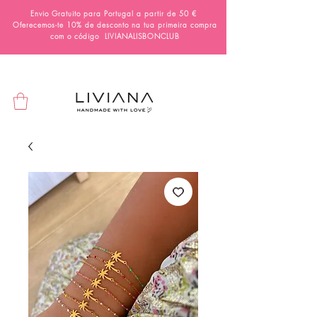
Envio Gratuito para Portugal a partir de 50 €
Oferecemos-te 10% de desconto na tua primeira compra
com o código
LIVIANALISBONCLUB