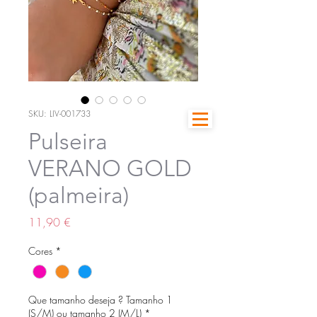
SKU: LIV-001733
Pulseira
VERANO GOLD
(palmeira)
Preço
11,90 €
Cores
*
Que tamanho deseja ? Tamanho 1
(S/M) ou tamanho 2 (M/L)
*