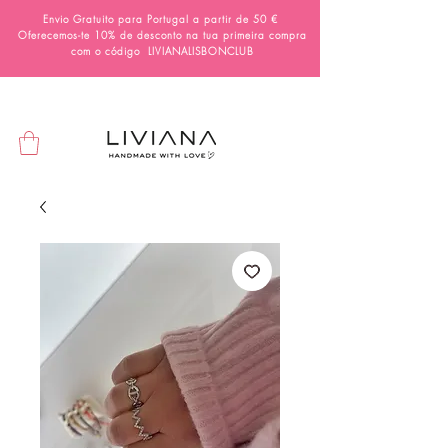
Envio Gratuito para Portugal a partir de 50 €
Oferecemos-te 10% de desconto na tua primeira compra
com o código
LIVIANALISBONCLUB