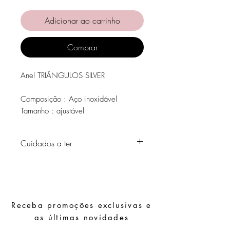
Adicionar ao carrinho
Comprar
Anel TRIÂNGULOS SILVER
Composição : Aço inoxidável
Tamanho : ajustável
Cuidados a ter
Evite o contacto com água, produtos de
higiene pessoal, perfumes, álcool ou
outros químicos.
Evite dormir com as peças.
Receba promoções exclusivas e
Guarde as suas peças num local seco e
evite juntá-las com peças de fácil
as últimas novidades
oxidação.