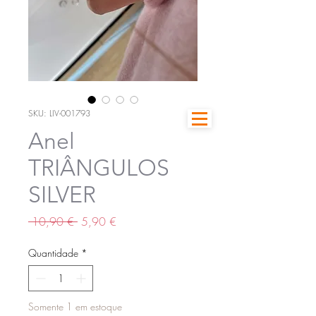
SKU: LIV-001793
Anel
TRIÂNGULOS
SILVER
Preço
Preço
 10,90 € 
5,90 €
normal
promocional
Quantidade
*
Somente 1 em estoque