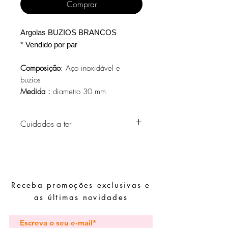
Comprar
Argolas BUZIOS BRANCOS
* Vendido por par
Composição
: Aço inoxidável e
buzios
Medida :
diametro 30 mm
Cuidados a ter
Evite o contacto com água, produtos de
higiene pessoal, perfumes, álcool ou
outros químicos.
Evite dormir com as peças.
Receba promoções exclusivas e
Guarde as suas peças num local seco e
evite juntá-las com peças de fácil
as últimas novidades
oxidação.