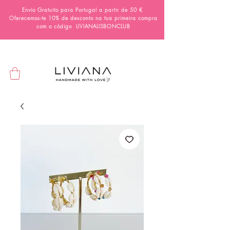
Envio Gratuito para Portugal a partir de 50 €
Oferecemos-te 10% de desconto na tua primeira compra
com o código
LIVIANALISBONCLUB