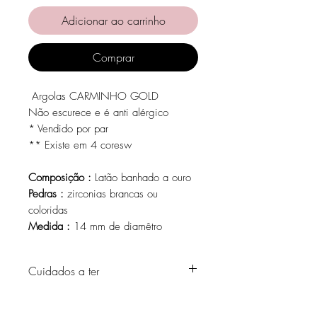
Adicionar ao carrinho
Comprar
Argolas CARMINHO GOLD
Não escurece e é anti alérgico
* Vendido por par
** Existe em 4 coresw
Composição :
Latão banhado a ouro
Pedras :
zirconias brancas ou
coloridas
Medida :
14 mm de diamêtro
Cuidados a ter
Evite o contacto com água, produtos de
higiene pessoal, perfumes, álcool ou