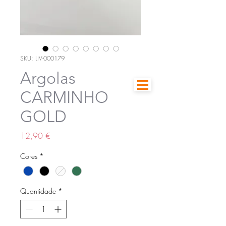
SKU: LIV-000179
Argolas
CARMINHO
GOLD
Preço
12,90 €
Cores
*
Quantidade
*