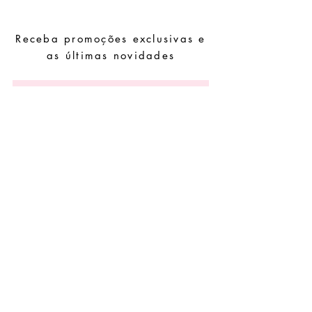
outros químicos.
Evite dormir com as peças.
Receba promoções exclusivas e
Guarde as suas peças num local seco e
evite juntá-las com peças de fácil
as últimas novidades
oxidação.
Subscrever
Pedidos especiais
Guia de tamanhos
Perguntas frequentes
Termos e Condições
Envios e devoluç
ões