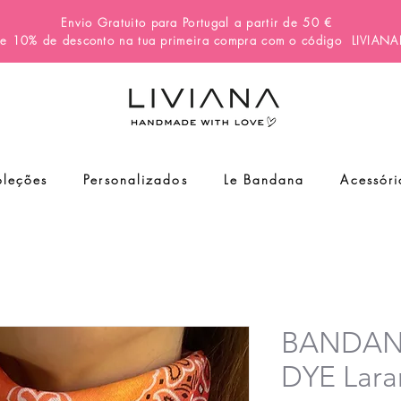
Envio Gratuito para Portugal a partir de 50 €
e 10% de desconto na tua primeira compra com o código
LIVIAN
leções
Personalizados
Le Bandana
Acessóri
BANDANA
DYE Lara