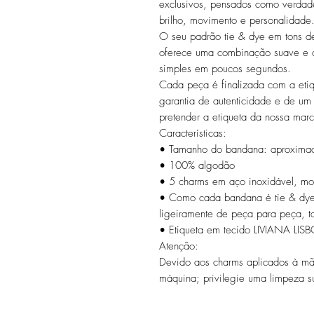
exclusivos, pensados como verdad
brilho, movimento e personalidade
O seu padrão tie & dye em tons de
oferece uma combinação suave e co
simples em poucos segundos.
Cada peça é finalizada com a eti
garantia de autenticidade e de um 
pretender a etiqueta da nossa mar
Características:
• Tamanho do bandana: aproxima
• 100% algodão
• 5 charms em aço inoxidável, m
• Como cada bandana é tie & dye,
ligeiramente de peça para peça, t
• Etiqueta em tecido LIVIANA LIS
Atenção:
Devido aos charms aplicados à mã
máquina; privilegie uma limpeza s