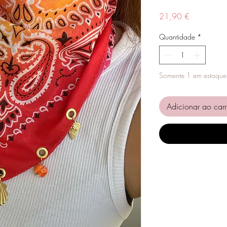
Preço
21,90 €
Quantidade
*
Somente 1 em estoque
Adicionar ao carr