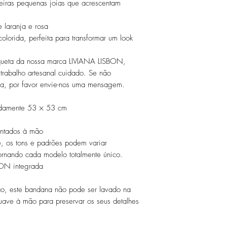
eiras pequenas joias que acrescentam
.
 laranja e rosa
lorida, perfeita para transformar um look
queta da nossa marca LIVIANA LISBON,
trabalho artesanal cuidado. Se não
ca, por favor envie-nos uma mensagem.
damente 53 × 53 cm
ontados à mão
 os tons e padrões podem variar
ornando cada modelo totalmente único.
BON integrada
o, este bandana não pode ser lavado na
uave à mão para preservar os seus detalhes