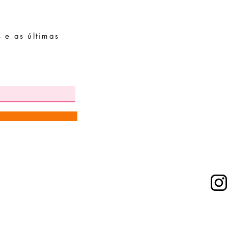
 e as últimas
Pedidos especiais
Guia de tamanhos
Perguntas frequentes
© 2025 por
Sophie Delgado