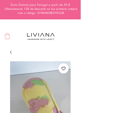
Envio Gratuito para Portugal a partir de 50 €
Oferecemos-te 10% de desconto na tua primeira compra
com o código
LIVIANALISBONCLUB