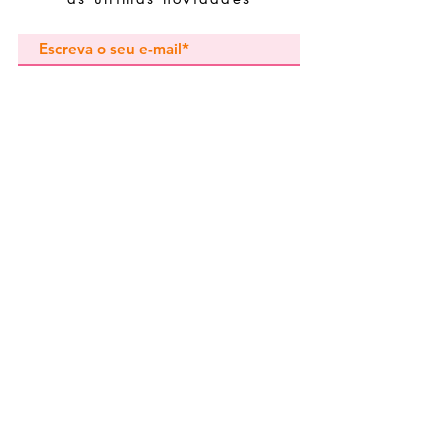
oxidação.
Subscrever
Pedidos especiais
Guia de tamanhos
Perguntas frequentes
Termos e Condições
Envios e devoluç
ões
Política de Privacidade
Contactos