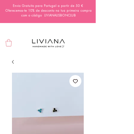
Envio Gratuito para Portugal a partir de 50 €
Oferecemos-te 10% de desconto na tua primeira compra
com o código
LIVIANALISBONCLUB