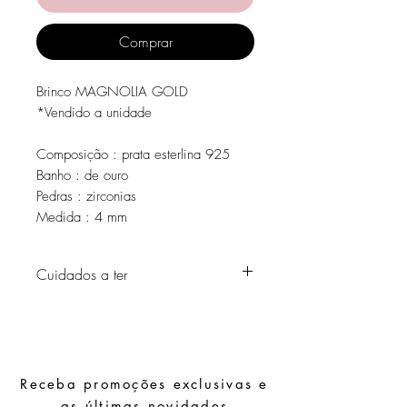
Comprar
Brinco MAGNOLIA GOLD
*Vendido a unidade
Composição : prata esterlina 925
Banho : de ouro
Pedras : zirconias
Medida : 4 mm
Cuidados a ter
Evite o contacto com água, produtos de
higiene pessoal, perfumes, álcool ou
outros químicos.
Evite dormir com as peças.
Receba promoções exclusivas e
Guarde as suas peças num local seco e
evite juntá-las com peças de fácil
as últimas novidades