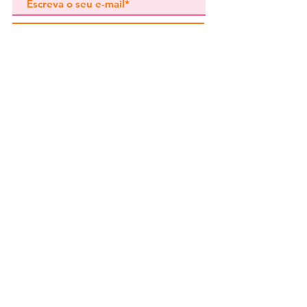
Subscrever
Pedidos especiais
Guia de tamanhos
Perguntas frequentes
Termos e Condições
Envios e devoluç
ões
Política de Privacidade
Contactos