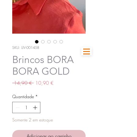
SKU: LIV-001458
Brincos BORA
BORA GOLD
Preço
Preço
 14,90 € 
10,90 €
normal
promocional
Quantidade
*
Somente 2 em estoque
Adicionar ao carrinho