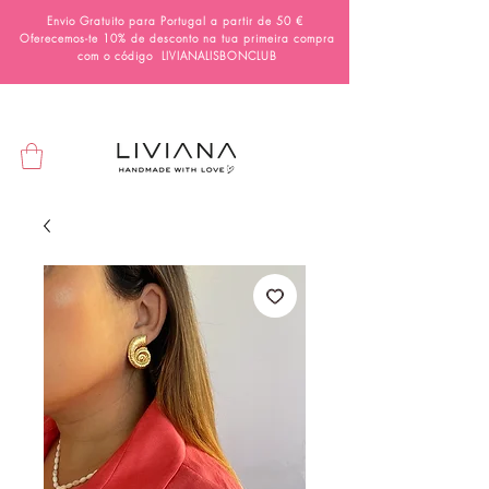
Envio Gratuito para Portugal a partir de 50 €
Oferecemos-te 10% de desconto na tua primeira compra
com o código
LIVIANALISBONCLUB