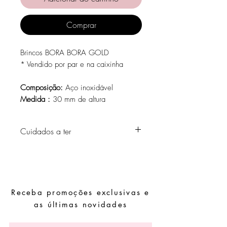
Comprar
Brincos BORA BORA GOLD
* Vendido por par e na caixinha
Composição:
Aço inoxidável
Medida :
30 mm de altura
Cuidados a ter
Evite o contacto com água, produtos de
higiene pessoal, perfumes, álcool ou
outros químicos.
Evite dormir com as peças.
Receba promoções exclusivas e
Guarde as suas peças num local seco e
evite juntá-las com peças de fácil
as últimas novidades
oxidação.