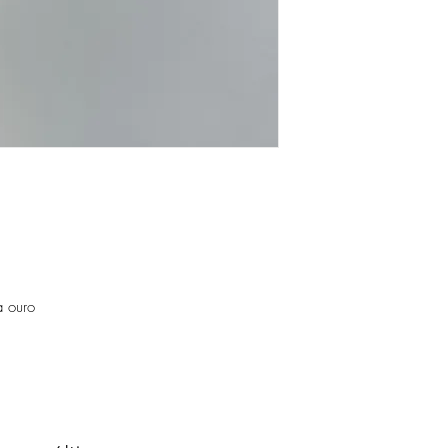
Guarde as suas peças n
peças de fácil oxidaçã
a ouro