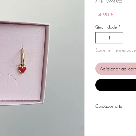
SKU: LIV-001800
Preço
14,90 €
Quantidade
*
Somente 1 em estoque
Adicionar ao carr
Cuidados a ter
Evite o contacto com á
perfumes, álcool ou ou
Evite dormir com as pe