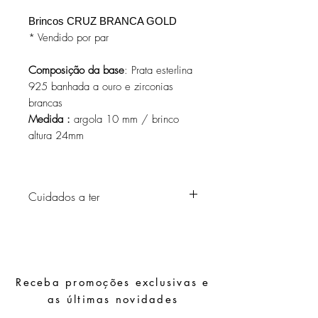
Brincos CRUZ BRANCA GOLD
* Vendido por par
Composição da base
: Prata esterlina
925 banhada a ouro e zirconias
brancas
Medida :
argola 10 mm / brinco
altura 24mm
Cuidados a ter
Evite o contacto com água, produtos de
higiene pessoal, perfumes, álcool ou
outros químicos.
Evite dormir com as peças.
Receba promoções exclusivas e
Guarde as suas peças num local seco e
evite juntá-las com peças de fácil
as últimas novidades
oxidação.