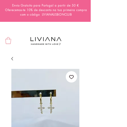
Envio Gratuito para Portugal a partir de 50 €
Oferecemos-te 10% de desconto na tua primeira compra
com o código
LIVIANALISBONCLUB