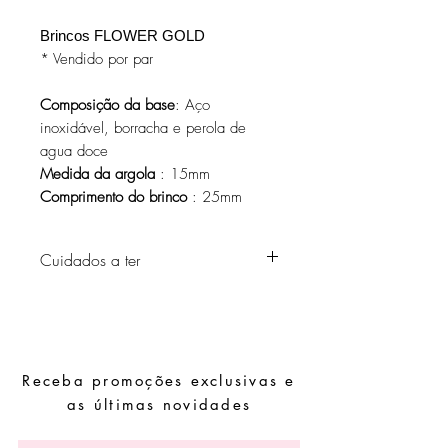
Brincos FLOWER GOLD
* Vendido por par
Composição da base
: Aço
inoxidável, borracha e perola de
agua doce
Medida da argola
: 15mm
Comprimento do brinco
: 25mm
Cuidados a ter
Evite o contacto com água, produtos de
higiene pessoal, perfumes, álcool ou
outros químicos.
Evite dormir com as peças.
Receba promoções exclusivas e
Guarde as suas peças num local seco e
evite juntá-las com peças de fácil
as últimas novidades
oxidação.