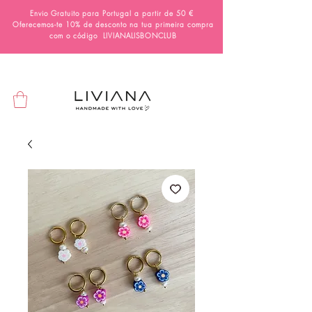
Envio Gratuito para Portugal a partir de 50 €
Oferecemos-te 10% de desconto na tua primeira compra
com o código
LIVIANALISBONCLUB