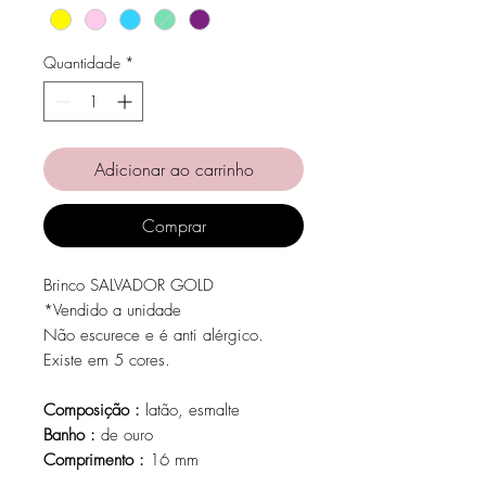
Quantidade
*
Adicionar ao carrinho
Comprar
Brinco SALVADOR GOLD
*Vendido a unidade
Não escurece e é anti alérgico.
Existe em 5 cores.
Composição :
latão, esmalte
Banho :
de ouro
Comprimento :
16 mm