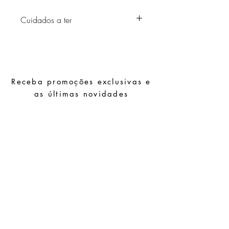
Cuidados a ter
Evite o contacto com água, produtos de
higiene pessoal, perfumes, álcool ou
outros químicos.
Evite dormir com as peças.
Receba promoções exclusivas e
Guarde as suas peças num local seco e
evite juntá-las com peças de fácil
as últimas novidades
oxidação.
Subscrever
Pedidos especiais
Guia de tamanhos