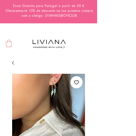
Envio Gratuito para Portugal a partir de 50 €
Oferecemos-te 10% de desconto na tua primeira compra
com o código
LIVIANALISBONCLUB