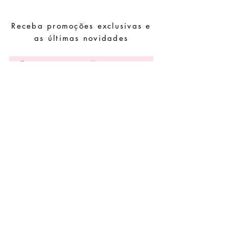
outros químicos.
Evite dormir com as peças.
Receba promoções exclusivas e
Guarde as suas peças num local seco e
evite juntá-las com peças de fácil
as últimas novidades
oxidação.
Subscrever
Pedidos especiais
Guia de tamanhos
Perguntas frequentes
Termos e Condições
Envios e devoluç
ões