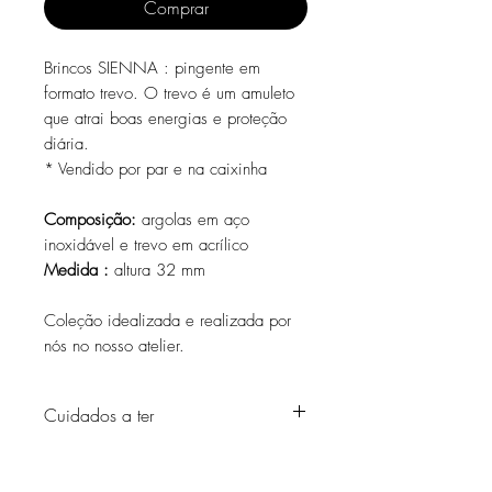
Comprar
Brincos SIENNA : pingente em
formato trevo. O trevo é um amuleto
que atrai boas energias e proteção
diária.
* Vendido por par e na caixinha
Composição:
argolas em aço
inoxidável e trevo em acrílico
Medida :
altura 32 mm
Coleção idealizada e realizada por
nós no nosso atelier.
Cuidados a ter
Evite o contacto com água, produtos de
higiene pessoal, perfumes, álcool ou