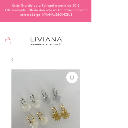
Envio Gratuito para Portugal a partir de 50 €
Oferecemos-te 10% de desconto na tua primeira compra
com o código
LIVIANALISBONCLUB