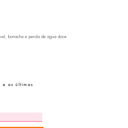
peças de fácil oxidaçã
ável, borracha e perola de agua doce
 e as últimas
Pedidos especiais
Guia de tamanhos
Perguntas frequentes