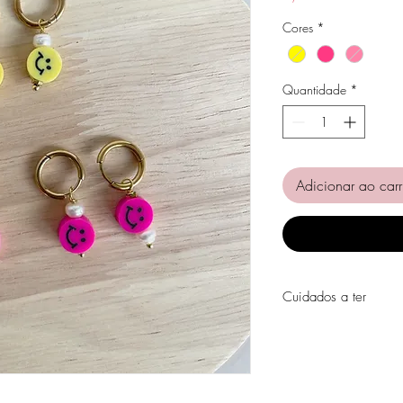
Cores
*
Quantidade
*
Adicionar ao carr
Cuidados a ter
Evite o contacto com á
perfumes, álcool ou ou
Evite dormir com as pe
Guarde as suas peças n