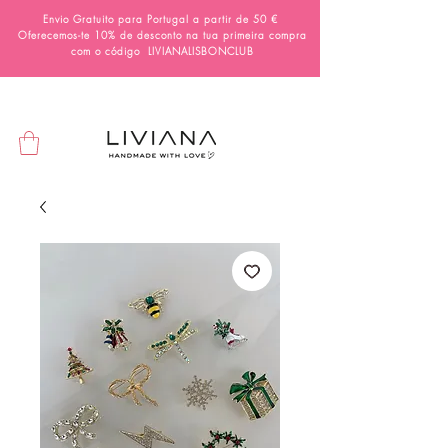
Envio Gratuito para Portugal a partir de 50 €
Oferecemos-te 10% de desconto na tua primeira compra
com o código
LIVIANALISBONCLUB