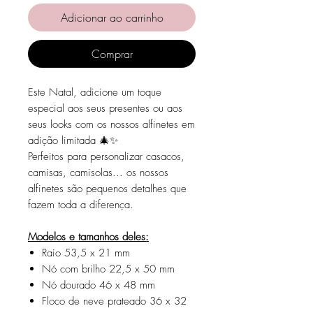
Adicionar ao carrinho
Comprar
Este Natal, adicione um toque
especial aos seus presentes ou aos
seus looks com os nossos alfinetes em
adição limitada 🎄✨
Perfeitos para personalizar casacos,
camisas, camisolas... os nossos
alfinetes são pequenos detalhes que
fazem toda a diferença.
Modelos e tamanhos deles:
Raio 53,5 x 21 mm
Nó com brilho 22,5 x 50 mm
Nó dourado 46 x 48 mm
Floco de neve prateado 36 x 32