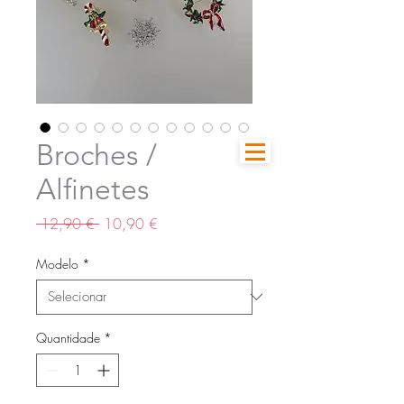
Broches /
Alfinetes
Preço
Preço
 12,90 € 
10,90 €
normal
promocional
Modelo
*
Quantidade
*