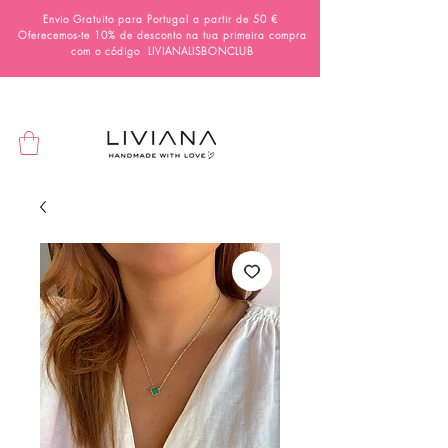
Envio Gratuito para Portugal a partir de 50 €
Oferecemos-te 10% de desconto na tua primeira compra
com o código
LIVIANALISBONCLUB