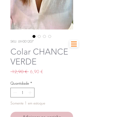
SKU: LIV-001207
Colar CHANCE
VERDE
Preço
Preço
 12,90 € 
6,90 €
normal
promocional
Quantidade
*
Somente 1 em estoque
Adicionar ao carrinho