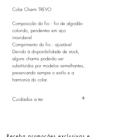
Colar Charm TREVO
Composição do fio : fio de algodão
colorido, pendentes em aço
inoxidavel
Comprimento do fio : ajustável
Devido à disponibilidade de stock,
alguns charms poderão ser
substituídos por modelos semelhantes,
preservando sempre o estilo e a
harmonia do colar.
Cuidados a ter
Evite o contacto com água, produtos de
higiene pessoal, perfumes, álcool ou
outros químicos.
Evite dormir com as peças.
Receba promoções exclusivas e
Guarde as suas peças num local seco e