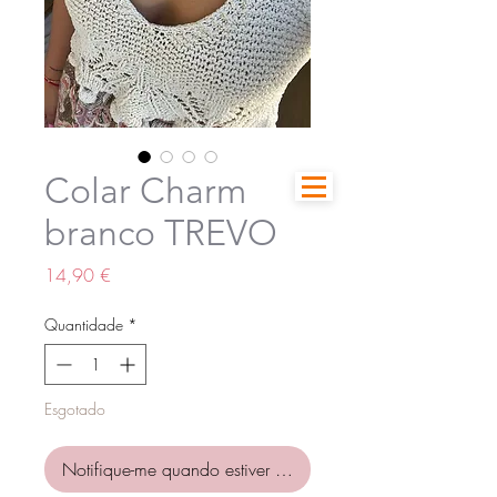
Colar Charm
branco TREVO
Preço
14,90 €
Quantidade
*
Esgotado
Notifique-me quando estiver disponível