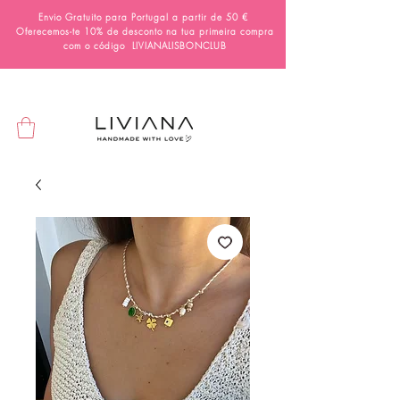
Envio Gratuito para Portugal a partir de 50 €
Oferecemos-te 10% de desconto na tua primeira compra
com o código
LIVIANALISBONCLUB