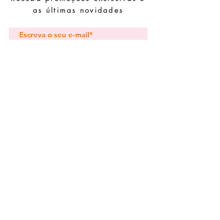
evite juntá-las com peças de fácil
as últimas novidades
oxidação.
Subscrever
Pedidos especiais
Guia de tamanhos
Perguntas frequentes
Termos e Condições
Envios e devoluç
ões
Política de Privacidade
Contactos