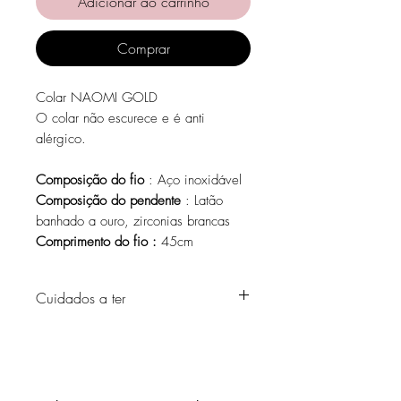
Adicionar ao carrinho
Comprar
Colar NAOMI GOLD
O colar não escurece e é anti
alérgico.
Composição do fio
: Aço inoxidável
Composição do pendente
: Latão
banhado a ouro, zirconias brancas
Comprimento do fio :
45cm
Cuidados a ter
Evite o contacto com água, produtos de
higiene pessoal, perfumes, álcool ou
outros químicos.
Evite dormir com as peças.