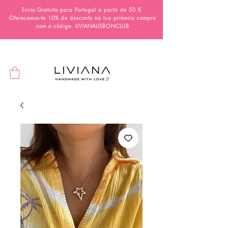
Envio Gratuito para Portugal a partir de 50 €
Oferecemos-te 10% de desconto na tua primeira compra
com o código
LIVIANALISBONCLUB