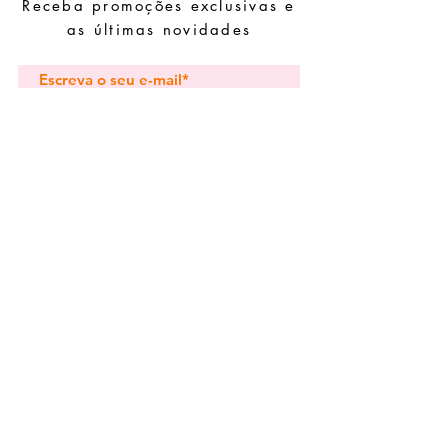
Receba promoções exclusivas e
Guarde as suas peças num local seco e
evite juntá-las com peças de fácil
as últimas novidades
oxidação.
Subscrever
Pedidos especiais
Guia de tamanhos
Perguntas frequentes
Termos e Condições
Envios e devoluç
ões
Política de Privacidade
Contactos