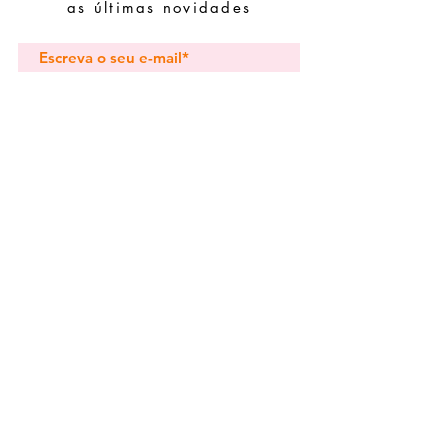
evite juntá-las com peças de fácil
as últimas novidades
oxidação.
Subscrever
Pedidos especiais
Guia de tamanhos
Perguntas frequentes
Termos e Condições
Envios e devoluç
ões
Política de Privacidade
Contactos