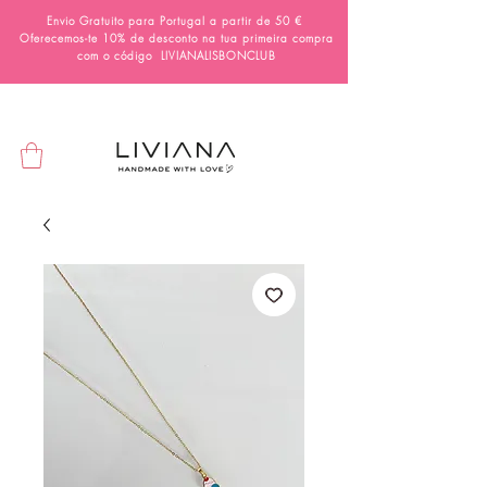
Envio Gratuito para Portugal a partir de 50 €
Oferecemos-te 10% de desconto na tua primeira compra
com o código
LIVIANALISBONCLUB