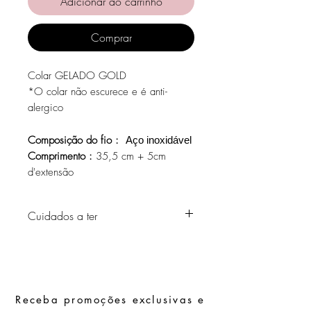
Adicionar ao carrinho
Comprar
Colar GELADO GOLD
*O colar não escurece e é anti-
alergico
Composição do fio :
Aço inoxidável
Comprimento :
35,5 cm + 5cm
d'extensão
Cuidados a ter
Evite o contacto com água, produtos de
higiene pessoal, perfumes, álcool ou
outros químicos.
Evite dormir com as peças.
Receba promoções exclusivas e
Guarde as suas peças num local seco e