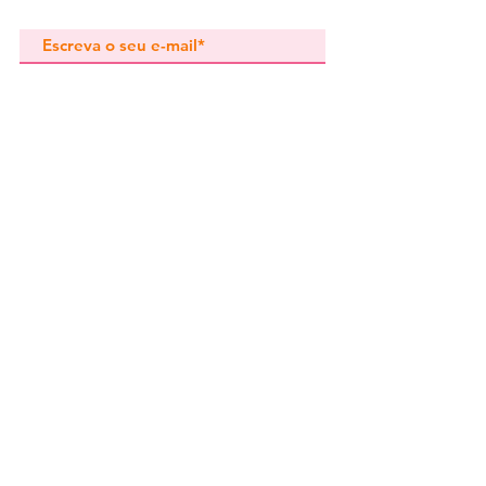
oxidação.
Subscrever
Pedidos especiais
Guia de tamanhos
Perguntas frequentes
Termos e Condições
Envios e devoluç
ões
Política de Privacidade
Contactos