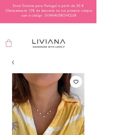
Envio Gratuito para Portugal a partir de 50 €
Oferecemos-te 10% de desconto na tua primeira compra
com o código
LIVIANALISBONCLUB