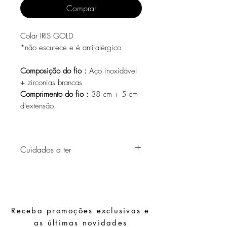
Comprar
Colar IRIS GOLD
*não escurece e é anti-alérgico
Composição do fio :
Aço inoxidável
+ zirconias brancas
Comprimento do fio :
38 cm + 5 cm
d'extensão
Cuidados a ter
Evite o contacto com água, produtos de
higiene pessoal, perfumes, álcool ou
outros químicos.
Evite dormir com as peças.
Receba promoções exclusivas e
Guarde as suas peças num local seco e
evite juntá-las com peças de fácil
as últimas novidades