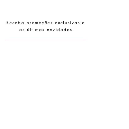
higiene pessoal, perfumes, álcool ou
outros químicos.
Evite dormir com as peças.
Receba promoções exclusivas e
Guarde as suas peças num local seco e
evite juntá-las com peças de fácil
as últimas novidades
oxidação.
Subscrever
Pedidos especiais
Guia de tamanhos
Perguntas frequentes
Termos e Condições