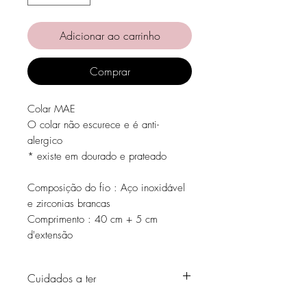
Adicionar ao carrinho
Comprar
Colar MAE
O colar não escurece e é anti-
alergico
* existe em dourado e prateado
Composição do fio : Aço inoxidável
e zirconias brancas
Comprimento : 40 cm + 5 cm
d'extensão
Cuidados a ter
Evite o contacto com água, produtos de