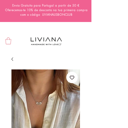
Envio Gratuito para Portugal a partir de 50 €
Oferecemos-te 10% de desconto na tua primeira compra
com o código
LIVIANALISBONCLUB