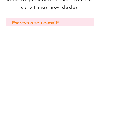
evite juntá-las com peças de fácil
as últimas novidades
oxidação.
Subscrever
Pedidos especiais
Guia de tamanhos
Perguntas frequentes
Termos e Condições
Envios e devoluç
ões
Política de Privacidade
Contactos