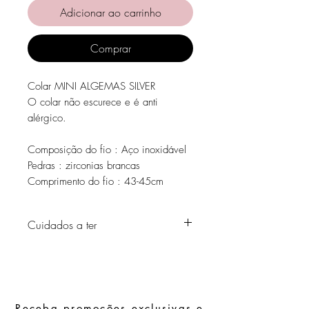
Adicionar ao carrinho
Comprar
Colar MINI ALGEMAS SILVER
O colar não escurece e é anti
alérgico.
Composição do fio : Aço inoxidável
Pedras : zirconias brancas
Comprimento do fio : 43-45cm
Cuidados a ter
Evite o contacto com água, produtos de
higiene pessoal, perfumes, álcool ou
outros químicos.
Evite dormir com as peças.
Receba promoções exclusivas e
Guarde as suas peças num local seco e