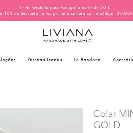
Envio Gratuito para Portugal a partir de 50 €
e 10% de desconto na tua primeira compra com o código
LIVIAN
leções
Personalizados
Le Bandana
Acessóri
Colar M
GOLD