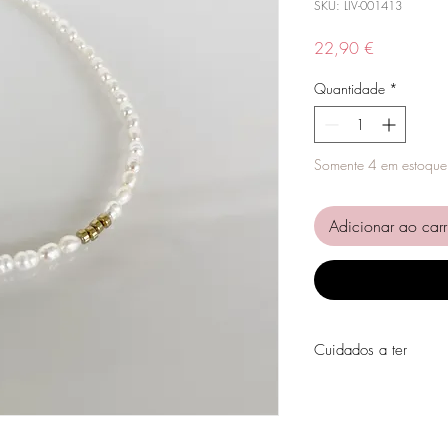
SKU: LIV-001413
Preço
22,90 €
Quantidade
*
Somente 4 em estoque
Adicionar ao carr
Cuidados a ter
Evite o contacto com á
perfumes, álcool ou ou
Evite dormir com as pe