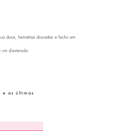
Guarde as suas peças n
peças de fácil oxidaçã
gua doce, hematitas douradas e fecho em
 cm d'extensão
 e as últimas
Pedidos especiais
Guia de tamanhos
Perguntas frequentes