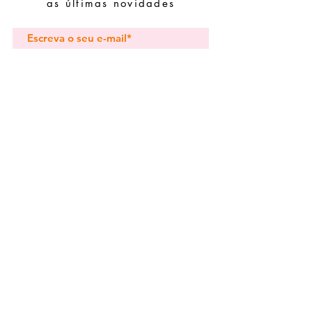
evite juntá-las com peças de fácil
as últimas novidades
oxidação.
Subscrever
Pedidos especiais
Guia de tamanhos
Perguntas frequentes
Termos e Condições
Envios e devoluç
ões
Política de Privacidade
Contactos