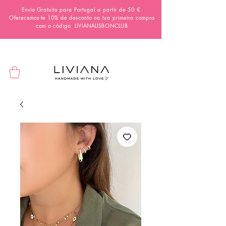
Envio Gratuito para Portugal a partir de 50 €
Oferecemos-te 10% de desconto na tua primeira compra
com o código
LIVIANALISBONCLUB