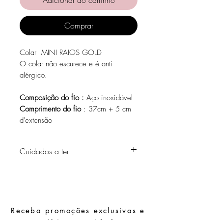
Comprar
Colar MINI RAIOS GOLD
O colar não escurece e é anti
alérgico.
Composição do fio :
Aço inoxidável
Comprimento do fio
: 37cm + 5 cm
d'extensão
Cuidados a ter
Evite o contacto com água, produtos de
higiene pessoal, perfumes, álcool ou
outros químicos.
Evite dormir com as peças.
Receba promoções exclusivas e
Guarde as suas peças num local seco e