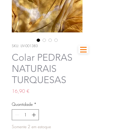
SKU: LIV-001383
Colar PEDRAS
NATURAIS
TURQUESAS
Preço
16,90 €
Quantidade
*
Somente 2 em estoque