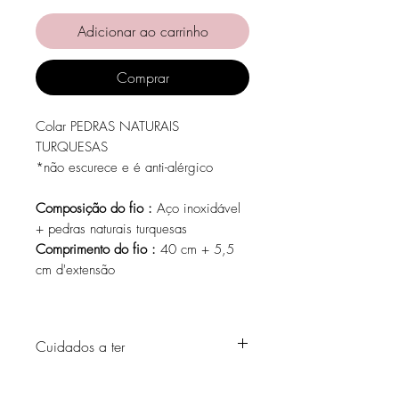
Adicionar ao carrinho
Comprar
Colar PEDRAS NATURAIS
TURQUESAS
*não escurece e é anti-alérgico
Composição do fio :
Aço inoxidável
+ pedras naturais turquesas
Comprimento do fio :
40 cm + 5,5
cm d'extensão
Cuidados a ter
Evite o contacto com água, produtos de
higiene pessoal, perfumes, álcool ou