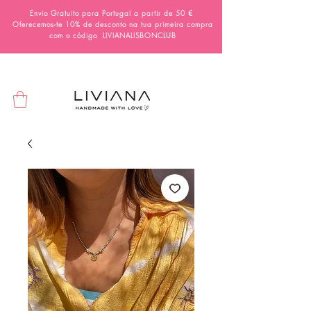
Envio Gratuito para Portugal a partir de 50 €
Oferecemos-te 10% de desconto na tua primeira compra
com o código
LIVIANALISBONCLUB