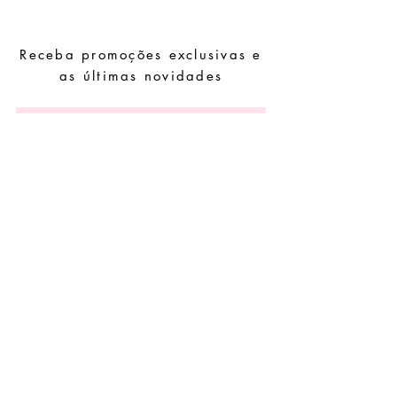
outros químicos.
Evite dormir com as peças.
Receba promoções exclusivas e
Guarde as suas peças num local seco e
evite juntá-las com peças de fácil
as últimas novidades
oxidação.
Subscrever
Pedidos especiais
Guia de tamanhos
Perguntas frequentes
Termos e Condições
Envios e devoluç
ões