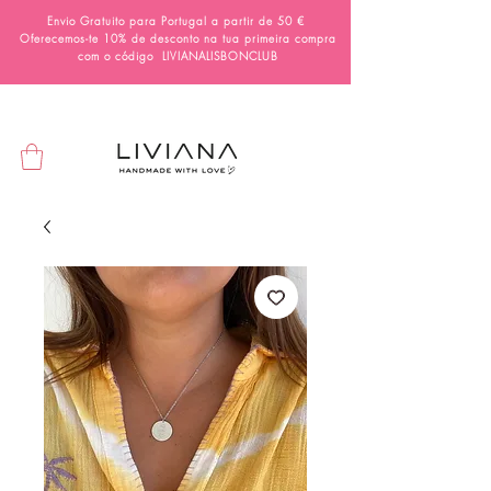
Envio Gratuito para Portugal a partir de 50 €
Oferecemos-te 10% de desconto na tua primeira compra
com o código
LIVIANALISBONCLUB