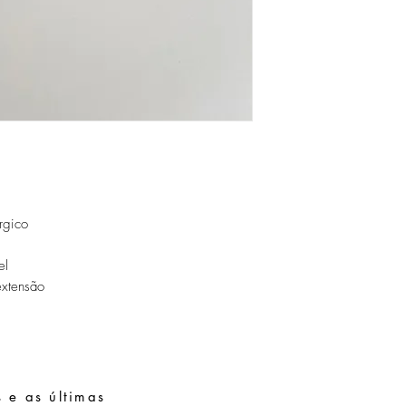
rgico
el
xtensão
 e as últimas
Pedidos especiais