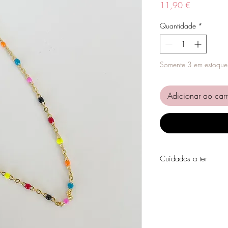
Preço
11,90 €
Quantidade
*
Somente 3 em estoque
Adicionar ao carr
Cuidados a ter
Evite o contacto com á
perfumes, álcool ou ou
Evite dormir com as pe
Guarde as suas peças n
peças de fácil oxidaçã