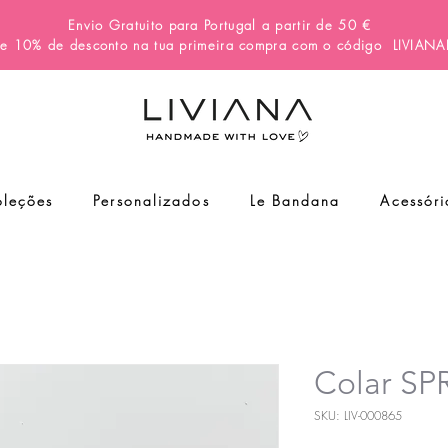
Envio Gratuito para Portugal a partir de 50 €
e 10% de desconto na tua primeira compra com o código
LIVIAN
leções
Personalizados
Le Bandana
Acessóri
Colar S
SKU: LIV-000865