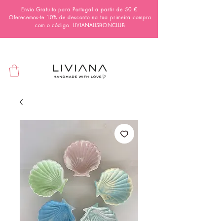
Envio Gratuito para Portugal a partir de 50 €
Oferecemos-te 10% de desconto na tua primeira compra
com o código
LIVIANALISBONCLUB