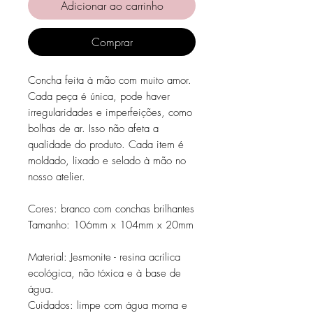
Adicionar ao carrinho
Comprar
Concha feita à mão com muito amor.
Cada peça é única, pode haver
irregularidades e imperfeições, como
bolhas de ar. Isso não afeta a
qualidade do produto. Cada item é
moldado, lixado e selado à mão no
nosso atelier.
Cores: branco com conchas brilhantes
Tamanho: 106mm x 104mm x 20mm
Material: Jesmonite - resina acrílica
ecológica, não tóxica e à base de
água.
Cuidados: limpe com água morna e