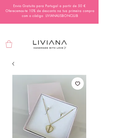
Envio Gratuito para Portugal a partir de 50 €
Oferecemos-te 10% de desconto na tua primeira compra
com o código
LIVIANALISBONCLUB