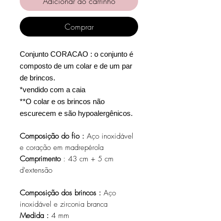
Adicionar ao carrinho
Comprar
Conjunto CORACAO : o conjunto é
composto de um colar e de um par
de brincos.
*vendido com a caia
**O colar e os brincos não
escurecem e são hypoalergênicos.
Composição do fio :
Aço inoxidável
e coração em madrepérola
Comprimento
: 43 cm + 5 cm
d'extensão
Composição dos brincos :
Aço
inoxidável e zirconia branca
Medida :
4 mm