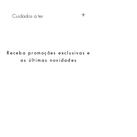
Cuidados a ter
Evite o contacto com água, produtos de
higiene pessoal, perfumes, álcool ou
outros químicos.
Evite dormir com as peças.
Receba promoções exclusivas e
Guarde as suas peças num local seco e
evite juntá-las com peças de fácil
as últimas novidades
oxidação.
Subscrever
Pedidos especiais
Guia de tamanhos