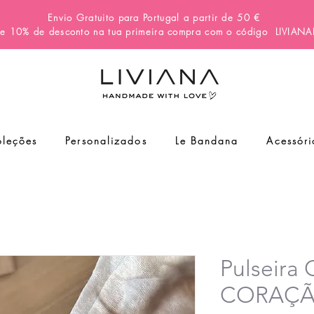
Envio Gratuito para Portugal a partir de 50 €
e 10% de desconto na tua primeira compra com o código
LIVIAN
leções
Personalizados
Le Bandana
Acessóri
Pulseir
CORAÇÃO