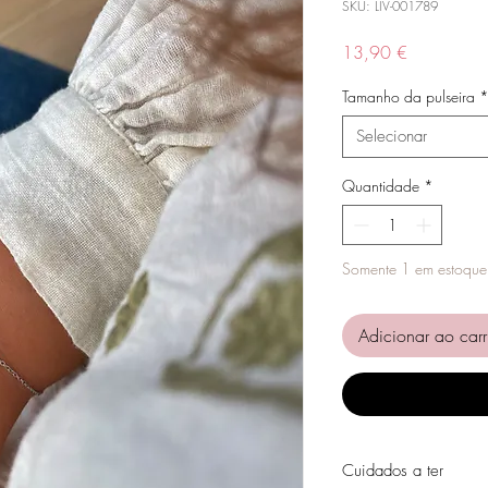
SKU: LIV-001789
Preço
13,90 €
Tamanho da pulseira
Selecionar
Quantidade
*
Somente 1 em estoque
Adicionar ao carr
Cuidados a ter