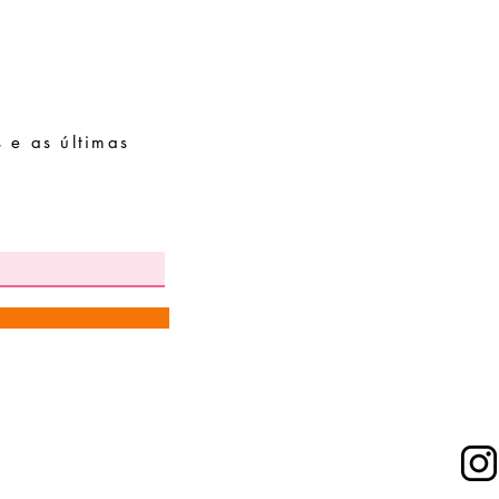
 e as últimas
Pedidos especiais
Guia de tamanhos
Perguntas frequentes