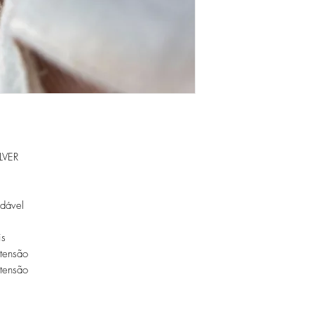
Evite o contacto com á
perfumes, álcool ou ou
Evite dormir com as pe
Guarde as suas peças n
peças de fácil oxidaçã
LVER
idável
is
tensão
tensão