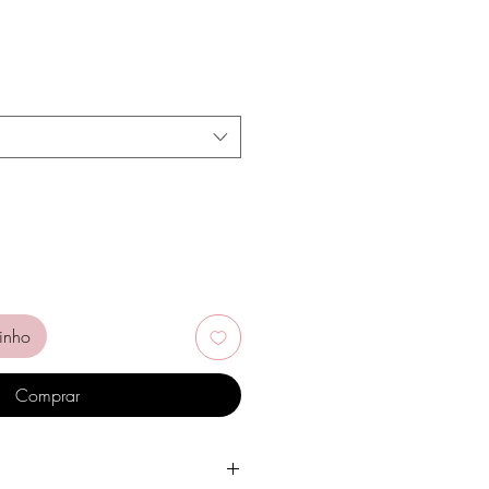
*
inho
Comprar