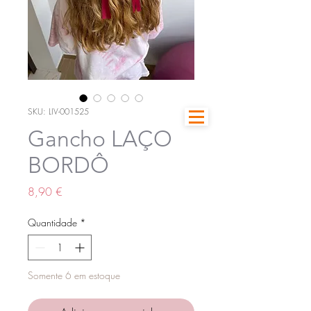
SKU: LIV-001525
Gancho LAÇO
BORDÔ
Preço
8,90 €
Quantidade
*
Somente 6 em estoque