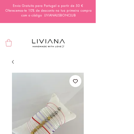
Envio Gratuito para Portugal a partir de 50 €
Oferecemos-te 10% de desconto na tua primeira compra
com o código
LIVIANALISBONCLUB