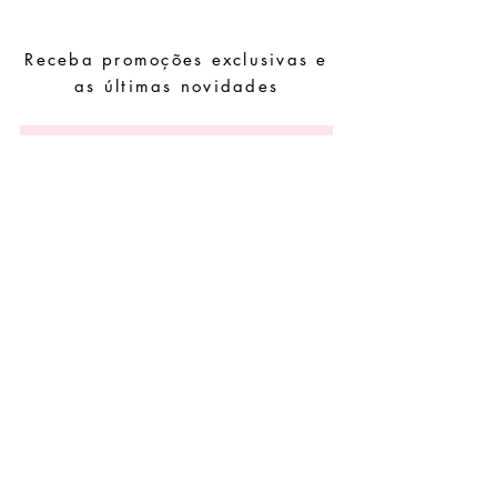
outros químicos.
Evite dormir com as peças.
Receba promoções exclusivas e
Guarde as suas peças num local seco e
evite juntá-las com peças de fácil
as últimas novidades
oxidação.
Subscrever
Pedidos especiais
Guia de tamanhos
Perguntas frequentes
Termos e Condições
Envios e devoluç
ões