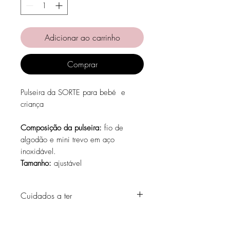
Adicionar ao carrinho
Comprar
Pulseira da SORTE para bebé e
criança
Composição da pulseira:
fio de
algodão e mini trevo em aço
inoxidável.
Tamanho:
ajustável
Cuidados a ter
Evite o contacto com água, produtos de
higiene pessoal, perfumes, álcool ou