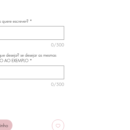
s quere escrever?
*
0/500
que deseja? se desejar as mesmas
ICO AO EXEMPLO
*
0/500
inho