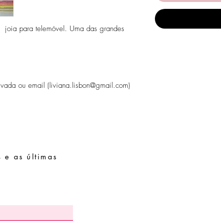
oia para telemóvel. Uma das grandes
ada ou email (liviana.lisbon@gmail.com)
 e as últimas
Pedidos especiais
Guia de tamanhos
Perguntas frequentes