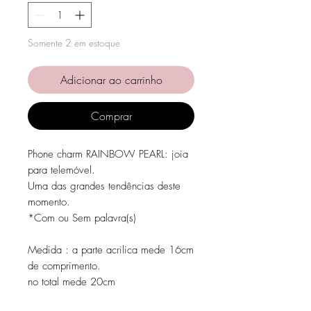
Somente 2 em estoque
Adicionar ao carrinho
Comprar
Phone charm RAINBOW PEARL: joia
para telemóvel.
Uma das grandes tendências deste
momento.
*Com ou Sem palavra(s)
Medida : a parte acrilica mede 16cm
de comprimento.
no total mede 20cm