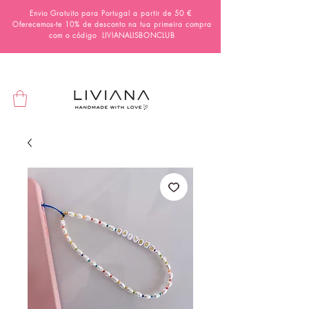
Envio Gratuito para Portugal a partir de 50 €
Oferecemos-te 10% de desconto na tua primeira compra
com o código
LIVIANALISBONCLUB