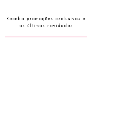
Receba promoções exclusivas e
as últimas novidades
Subscrever
Pedidos especiais
Guia de tamanhos
Perguntas frequentes
Termos e Condições
Envios e devoluç
ões