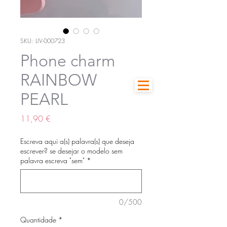
SKU: LIV-000723
Phone charm
RAINBOW
PEARL
Preço
11,90 €
Escreva aqui a(s) palavra(s) que deseja
escrever? se desejar o modelo sem
palavra escreva "sem"
*
0/500
Quantidade
*