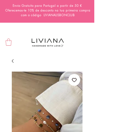
Envio Gratuito para Portugal a partir de 50 €
Oferecemos-te 10% de desconto na tua primeira compra
com o código
LIVIANALISBONCLUB