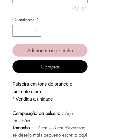
0/500
Quantidade
*
Adicionar ao carrinho
Comprar
Pulseira em tons de branco e
cinzento claro
* Vendida a unidade
Composição da pulseira :
Aço
inoxidável
Tamanho :
17 cm + 3 cm d'extensão
se deseja mais pequeno escreva aqui