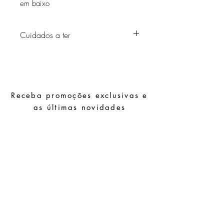
em baixo
Cuidados a ter
Evite o contacto com água, produtos de
higiene pessoal, perfumes, álcool ou
outros químicos.
Evite dormir com as peças.
Receba promoções exclusivas e
Guarde as suas peças num local seco e
evite juntá-las com peças de fácil
as últimas novidades
oxidação.
Subscrever
Pedidos especiais