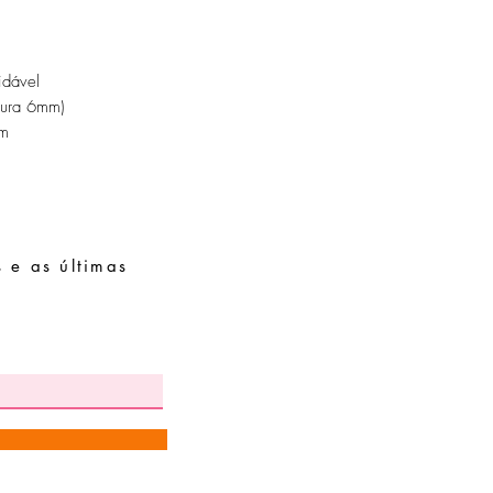
Evite dormir com as pe
Guarde as suas peças n
peças de fácil oxidaçã
idável
sura 6mm)
cm
 e as últimas
Pedidos especiais
Guia de tamanhos
Perguntas frequentes