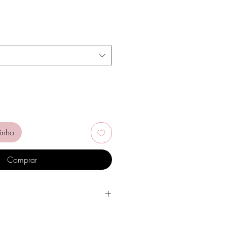
inho
Comprar
gua, produtos de higiene pessoal,
tros químicos.