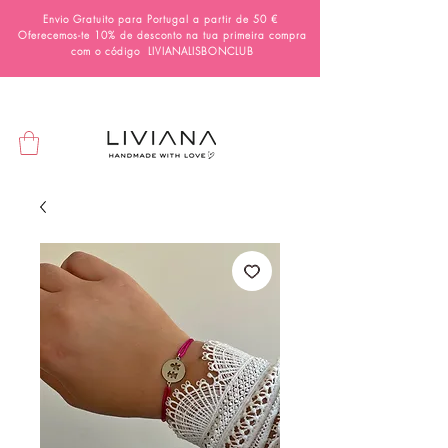
Envio Gratuito para Portugal a partir de 50 €
Oferecemos-te 10% de desconto na tua primeira compra
com o código
LIVIANALISBONCLUB