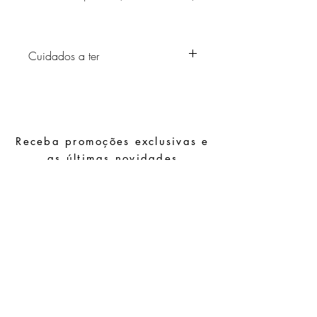
Cuidados a ter
Evite o contacto com água, produtos de
higiene pessoal, perfumes, álcool ou
outros químicos.
Evite dormir com as peças.
Receba promoções exclusivas e
Guarde as suas peças num local seco e
evite juntá-las com peças de fácil
as últimas novidades
oxidação.
Subscrever
Pedidos especiais