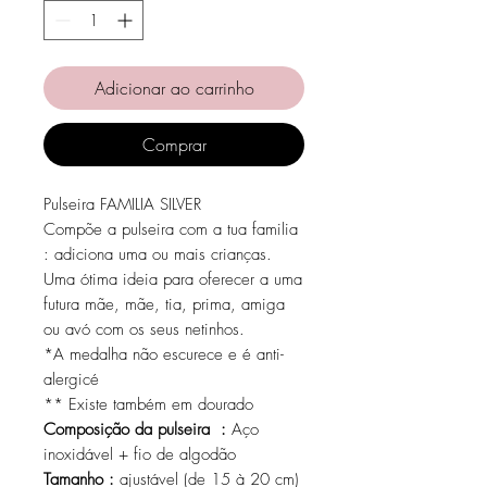
Adicionar ao carrinho
Comprar
Pulseira FAMILIA SILVER
Compõe a pulseira com a tua familia
: adiciona uma ou mais crianças.
Uma ótima ideia para oferecer a uma
futura mãe, mãe, tia, prima, amiga
ou avó com os seus netinhos.
*A medalha não escurece e é anti-
alergicé
** Existe também em dourado
Composição da pulseira :
Aço
inoxidável + fio de algodão
Tamanho :
ajustável (de 15 à 20 cm)